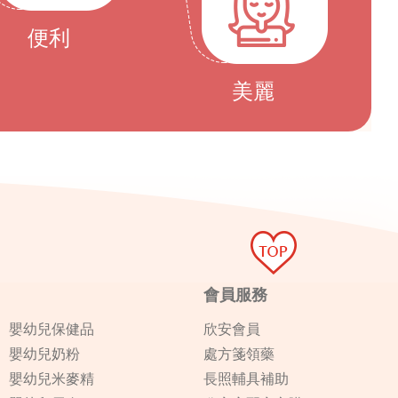
便利
美麗
會員服務
嬰幼兒保健品
欣安會員
嬰幼兒奶粉
處方箋領藥
嬰幼兒米麥精
長照輔具補助