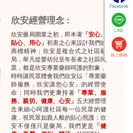
Facebook
欣安經營理念 :
LINE
欣安藥局開業之初，即本著
「安心、
貼心、用心」
初衷之心來設計我們的
商標精神；欣安是複合式之社區藥
線上購物
局，舉凡從嬰幼兒至年長者之社區民
眾，都是欣安專業藥師呵護的對象，
時時讓民眾體會我們欣安以「專業藥
師服務，欣安讓您心安」的經營使
命；同時我們更秉持著
「專業、服
務、親切、健康、心安」
五大經營理
念來細心呵護社區每一位民眾的健
康，視民眾如親人般的貼心照護；欣
安不僅僅只是藥局，我們更是
「健